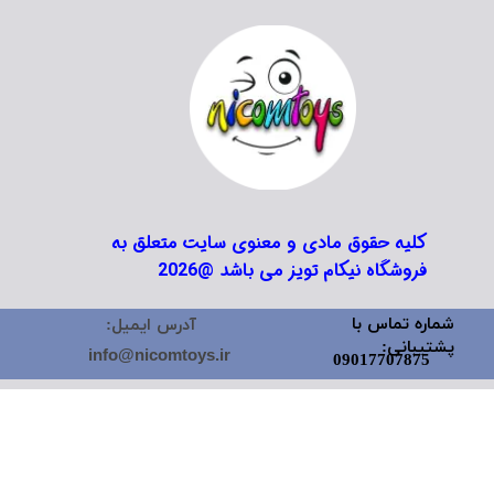
کلیه حقوق مادی و معنوی سایت متعلق به
فروشگاه نیکام تویز می باشد @2026
شماره تماس با
آدرس ایمیل:
پشتیبانی:
info@nicomtoys.ir
09017707875