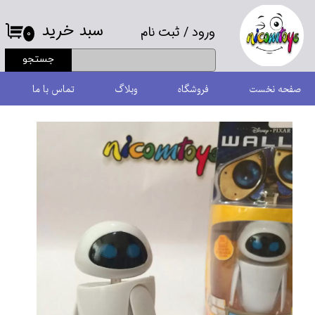
سبد خرید
ورود
/
ثبت نام
حساب کاربری من
۰
جستجو
تغییر گذر واژه
صفحه نخست
فروشگاه
وبلاگ
تماس با ما
سفارشات
خروج از حساب کاربری