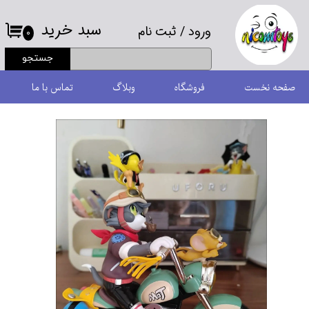
سبد خرید
ورود
/
ثبت نام
حساب کاربری من
۰
جستجو
تغییر گذر واژه
صفحه نخست
فروشگاه
وبلاگ
تماس با ما
سفارشات
خروج از حساب کاربری