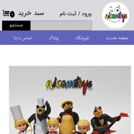
سبد خرید
ورود
/
ثبت نام
حساب کاربری من
۰
جستجو
تغییر گذر واژه
صفحه نخست
فروشگاه
وبلاگ
تماس با ما
سفارشات
خروج از حساب کاربری