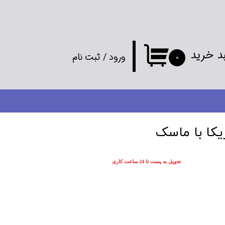
د خرید
ورود
/
ثبت نام
۰
حساب کاربری
من
تغییر گذر واژه
یکا با ماسک
سفارشات
تحویل به پست تا 24 ساعت کاری
خروج از
حساب کاربری