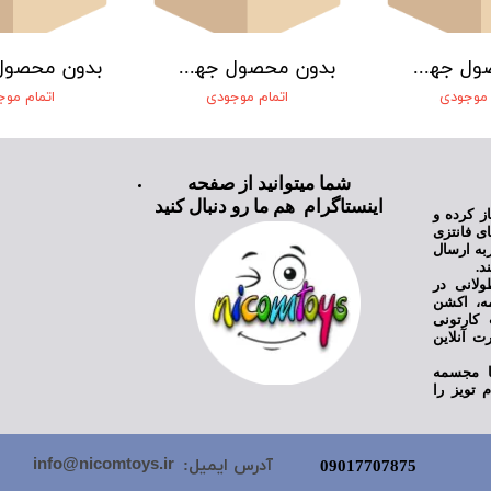
بدون محصول جهت نمایش
بدون محصول جهت نمایش
 موجودی
اتمام موجودی
اتمام مو
شما میتوانید از صفحه
اینستاگرام هم ما رو دنبال کنید
ی نیکام تویز فعالیت خود را از سال ۱۳۹۸ آغاز کرده و
ای فانتزی
به ارسال
د.
ولانی در
مه، اکشن
کارتونی
ت آنلاین
یا مجسمه
 تویز را
info@nicomtoys.ir
آدرس ایمیل:
09017707875