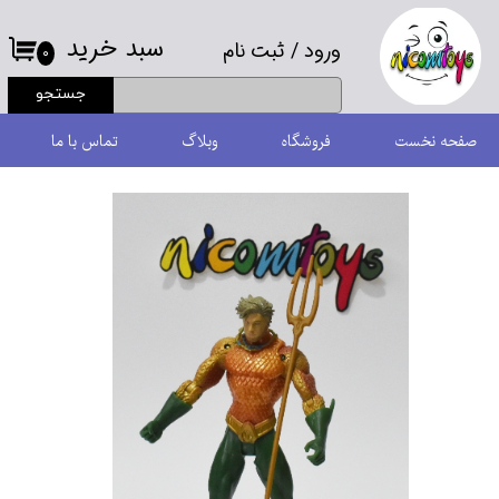
سبد خرید
ورود
/
ثبت نام
حساب کاربری من
۰
جستجو
تغییر گذر واژه
صفحه نخست
فروشگاه
وبلاگ
تماس با ما
سفارشات
خروج از حساب کاربری