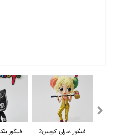
هارلی کویین1
فیگور هارلی کویین2