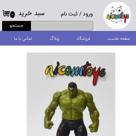
سبد خرید
ورود
/
ثبت نام
حساب کاربری من
۰
جستجو
تغییر گذر واژه
صفحه نخست
فروشگاه
وبلاگ
تماس با ما
سفارشات
خروج از حساب کاربری