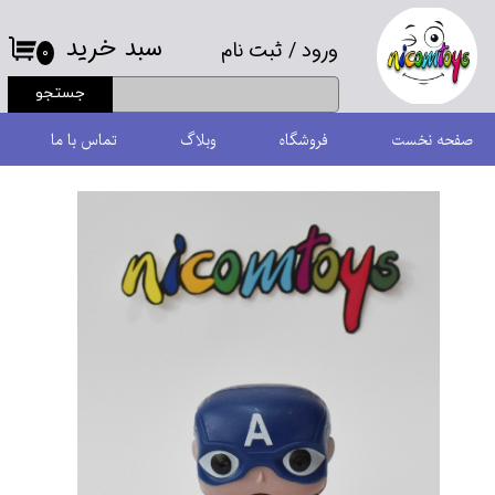
سبد خرید
ورود
/
ثبت نام
حساب کاربری من
۰
جستجو
تغییر گذر واژه
صفحه نخست
فروشگاه
وبلاگ
تماس با ما
سفارشات
خروج از حساب کاربری