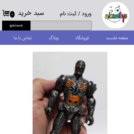
سبد خرید
ورود
/
ثبت نام
حساب کاربری من
۰
جستجو
تغییر گذر واژه
صفحه نخست
فروشگاه
وبلاگ
تماس با ما
سفارشات
خروج از حساب کاربری