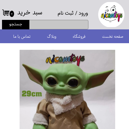
سبد خرید
ورود
/
ثبت نام
حساب کاربری من
۰
جستجو
تغییر گذر واژه
صفحه نخست
فروشگاه
وبلاگ
تماس با ما
سفارشات
خروج از حساب کاربری