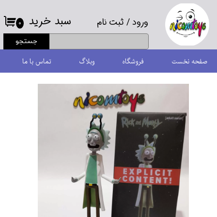
سبد خرید
ورود
/
ثبت نام
حساب کاربری من
۰
جستجو
تغییر گذر واژه
صفحه نخست
فروشگاه
وبلاگ
تماس با ما
سفارشات
خروج از حساب کاربری