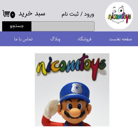
سبد خرید
ورود
/
ثبت نام
حساب کاربری من
۰
جستجو
تغییر گذر واژه
صفحه نخست
فروشگاه
وبلاگ
تماس با ما
سفارشات
خروج از حساب کاربری