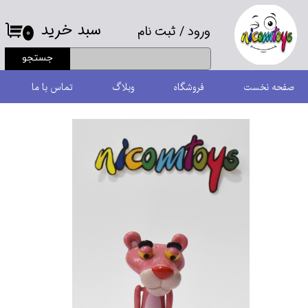
سبد خرید
ورود
/
ثبت نام
حساب کاربری من
۰
جستجو
تغییر گذر واژه
صفحه نخست
فروشگاه
وبلاگ
تماس با ما
سفارشات
خروج از حساب کاربری