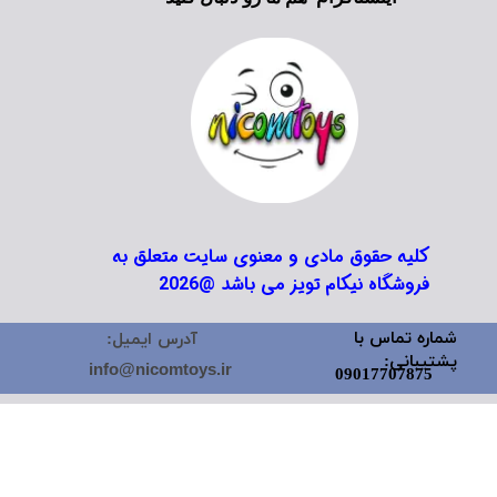
★
★
★
★
★
کلیه حقوق مادی و معنوی سایت متعلق به
فروشگاه نیکام تویز می باشد @2026
شماره تماس با
آدرس ایمیل:
پشتیبانی:
info@nicomtoys.ir
09017707875