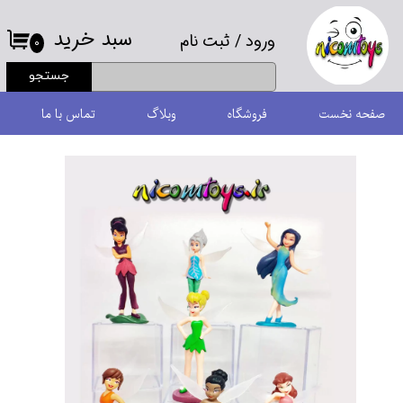
سبد خرید
ورود
/
ثبت نام
حساب کاربری من
۰
جستجو
تغییر گذر واژه
صفحه نخست
فروشگاه
وبلاگ
تماس با ما
سفارشات
خروج از حساب کاربری