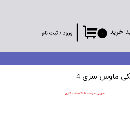
د خرید
ورود
/
ثبت نام
۰
حساب کاربری
من
تغییر گذر واژه
کی ماوس سری 4
سفارشات
تحویل به پست تا 24 ساعت کاری
خروج از
حساب کاربری