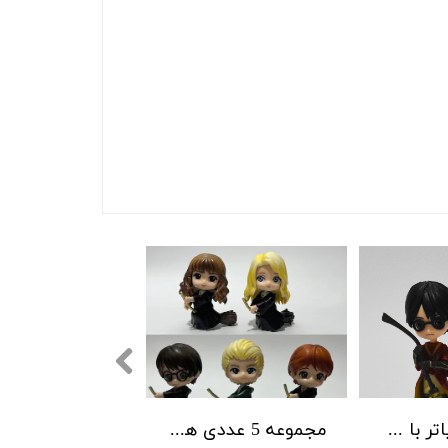
فیگور هری پاتر با جارو
مجموعه 5 عددی هریپاتر با چوب جادو