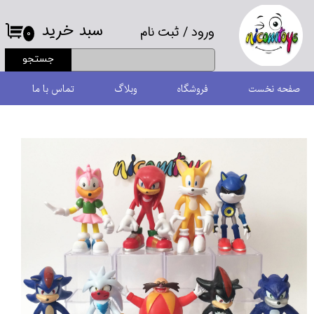
سبد خرید
ورود
/
ثبت نام
حساب کاربری من
۰
جستجو
تغییر گذر واژه
صفحه نخست
فروشگاه
وبلاگ
تماس با ما
سفارشات
خروج از حساب کاربری