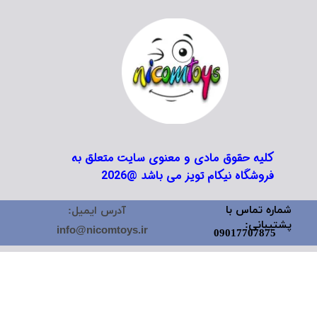
کلیه حقوق مادی و معنوی سایت متعلق به
فروشگاه نیکام تویز می باشد @2026
شماره تماس با
آدرس ایمیل:
پشتیبانی:
info@nicomtoys.ir
09017707875