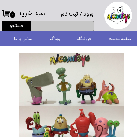
سبد خرید
ورود
/
ثبت نام
حساب کاربری من
۰
جستجو
تغییر گذر واژه
صفحه نخست
فروشگاه
وبلاگ
تماس با ما
سفارشات
خروج از حساب کاربری