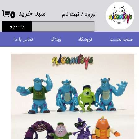
سبد خرید
ورود
/
ثبت نام
حساب کاربری من
۰
جستجو
تغییر گذر واژه
صفحه نخست
فروشگاه
وبلاگ
تماس با ما
سفارشات
خروج از حساب کاربری