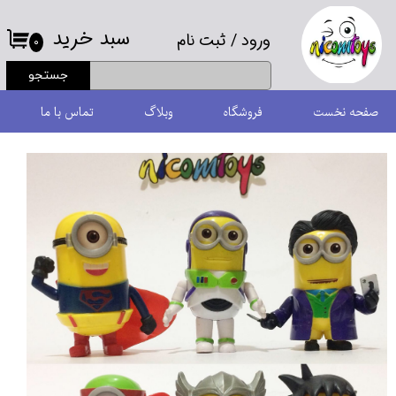
سبد خرید
ورود
/
ثبت نام
حساب کاربری من
۰
جستجو
تغییر گذر واژه
صفحه نخست
فروشگاه
وبلاگ
تماس با ما
سفارشات
خروج از حساب کاربری