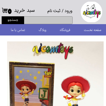
سبد خرید
ورود
/
ثبت نام
حساب کاربری من
۰
جستجو
تغییر گذر واژه
صفحه نخست
فروشگاه
وبلاگ
تماس با ما
سفارشات
خروج از حساب کاربری