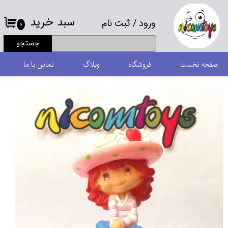
سبد خرید
ورود
/
ثبت نام
حساب کاربری من
۰
جستجو
تغییر گذر واژه
صفحه نخست
فروشگاه
وبلاگ
تماس با ما
سفارشات
خروج از حساب کاربری