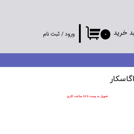
د خرید
ورود
/
ثبت نام
۰
حساب کاربری
من
تغییر گذر واژه
گاسکار
سفارشات
تحویل به پست تا 24 ساعت کاری
خروج از
حساب کاربری