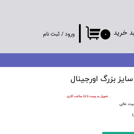
د خرید
ورود
/
ثبت نام
۰
حساب کاربری
من
تغییر گذر واژه
سایز بزرگ اورجینال
سفارشات
تحویل به پست تا 24 ساعت کاری
خروج از
یت عالی
حساب کاربری
)