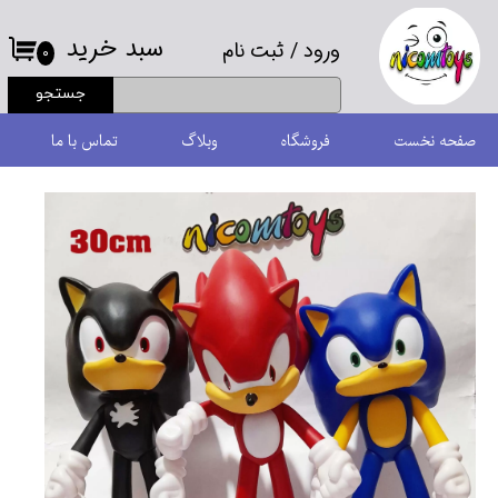
سبد خرید
ورود
/
ثبت نام
حساب کاربری من
۰
جستجو
تغییر گذر واژه
صفحه نخست
فروشگاه
وبلاگ
تماس با ما
سفارشات
خروج از حساب کاربری