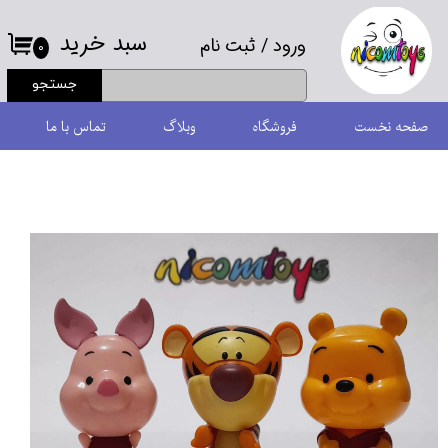
سبد خرید
ورود
/
ثبت نام
حساب کاربری من
۰
جستجو
تغییر گذر واژه
صفحه نخست
فروشگاه
وبلاگ
تماس با ما
سفارشات
خروج از حساب کاربری