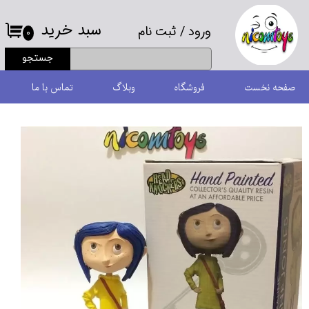
سبد خرید
ورود
/
ثبت نام
حساب کاربری من
۰
جستجو
تغییر گذر واژه
صفحه نخست
فروشگاه
وبلاگ
تماس با ما
سفارشات
خروج از حساب کاربری