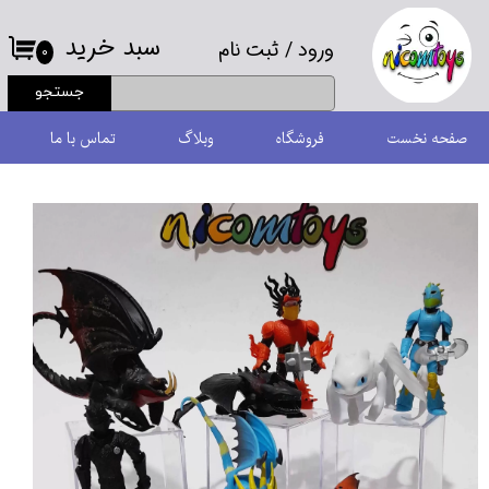
سبد خرید
ورود
/
ثبت نام
حساب کاربری من
۰
جستجو
تغییر گذر واژه
صفحه نخست
فروشگاه
وبلاگ
تماس با ما
سفارشات
خروج از حساب کاربری