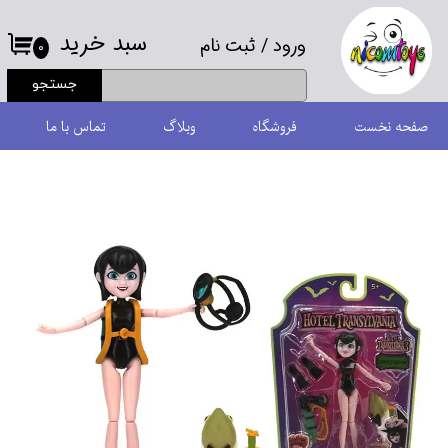
سبد خرید
ورود
/
ثبت نام
حساب کاربری من
۰
جستجو
تغییر گذر واژه
صفحه نخست
فروشگاه
وبلاگ
تماس با ما
سفارشات
خروج از حساب کاربری