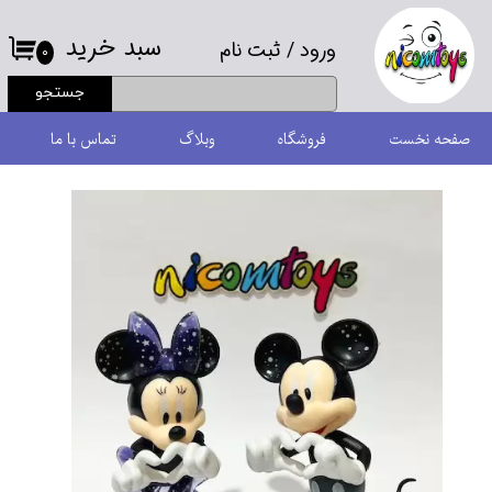
سبد خرید
ورود
/
ثبت نام
حساب کاربری من
۰
جستجو
تغییر گذر واژه
صفحه نخست
فروشگاه
وبلاگ
تماس با ما
سفارشات
خروج از حساب کاربری