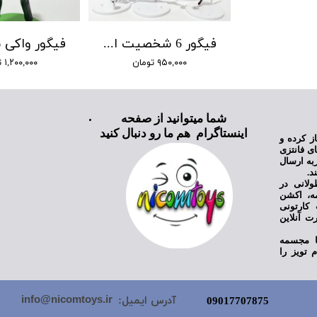
فیگور 6 شخصیت انیمه فوتبالیستها
۹۵۰,۰۰۰ تومان
۱,۲۰۰,۰۰۰ تومان
شما میتوانید از صفحه
اینستاگرام هم ما رو دنبال کنید
ی نیکام تویز فعالیت خود را از سال ۱۳۹۸ آغاز کرده و
ای فانتزی
به ارسال
د.
ولانی در
مه، اکشن
کارتونی
ت آنلاین
یا مجسمه
 تویز را
info@nicomtoys.ir
آدرس ایمیل:
09017707875