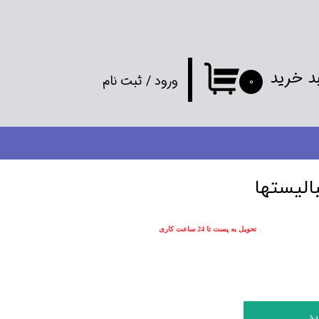
د خرید
ورود
/
ثبت نام
۰
حساب کاربری
من
تغییر گذر واژه
الیستها
سفارشات
تحویل به پست تا 24 ساعت کاری
خروج از
حساب کاربری
ید