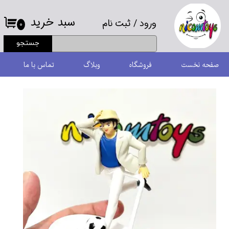
سبد خرید
ورود
/
ثبت نام
حساب کاربری من
۰
جستجو
تغییر گذر واژه
صفحه نخست
فروشگاه
وبلاگ
تماس با ما
سفارشات
خروج از حساب کاربری