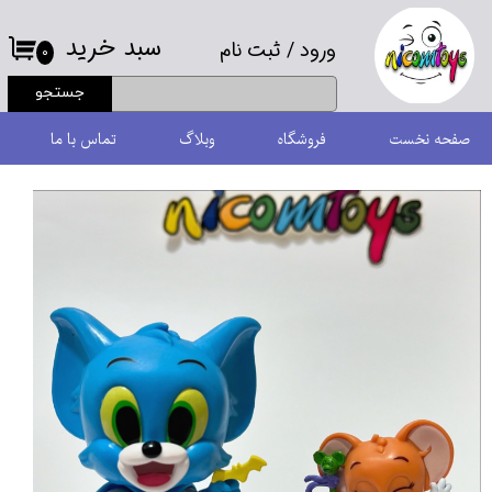
سبد خرید
ورود
/
ثبت نام
حساب کاربری من
۰
جستجو
تغییر گذر واژه
صفحه نخست
فروشگاه
وبلاگ
تماس با ما
سفارشات
خروج از حساب کاربری