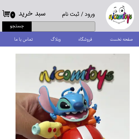
سبد خرید
ورود
/
ثبت نام
حساب کاربری من
۰
جستجو
تغییر گذر واژه
صفحه نخست
فروشگاه
وبلاگ
تماس با ما
سفارشات
خروج از حساب کاربری