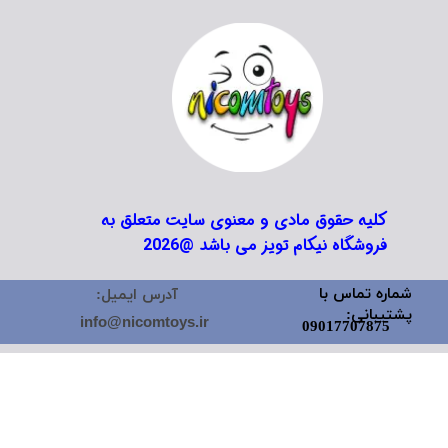
کلیه حقوق مادی و معنوی سایت متعلق به
فروشگاه نیکام تویز می باشد @2026
شماره تماس با
آدرس ایمیل:
پشتیبانی:
info@nicomtoys.ir
09017707875