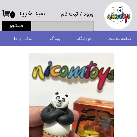
سبد خرید
ورود
/
ثبت نام
حساب کاربری من
۰
جستجو
تغییر گذر واژه
صفحه نخست
فروشگاه
وبلاگ
تماس با ما
سفارشات
خروج از حساب کاربری