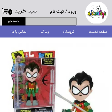
سبد خرید
ورود
/
ثبت نام
حساب کاربری من
۰
جستجو
تغییر گذر واژه
صفحه نخست
فروشگاه
وبلاگ
تماس با ما
سفارشات
خروج از حساب کاربری