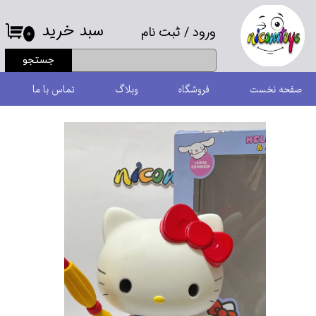
سبد خرید
ورود
/
ثبت نام
حساب کاربری من
۰
جستجو
تغییر گذر واژه
صفحه نخست
فروشگاه
وبلاگ
تماس با ما
سفارشات
خروج از حساب کاربری