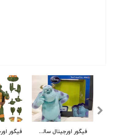
فیگور مایک وازوفسکی کارخانه هیولاها
فیگور اورجینال سالیوان دیزنی