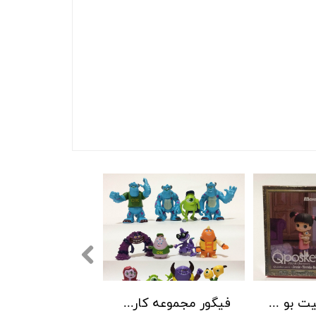
فیگور شخصیت بو در انیمیشن کارخانه هیولا ها
فیگور مجموعه کارخانه هیولا ها