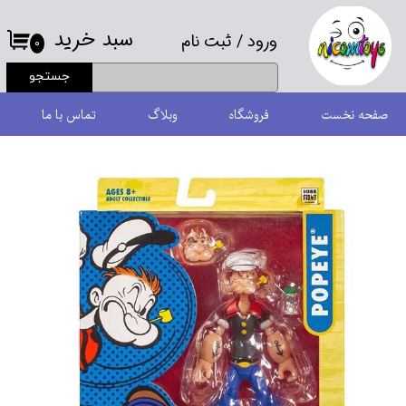
سبد خرید
ورود
/
ثبت نام
حساب کاربری من
۰
جستجو
تغییر گذر واژه
صفحه نخست
فروشگاه
وبلاگ
تماس با ما
سفارشات
خروج از حساب کاربری