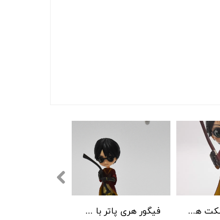
فیگورکیوپاسکت هری پاتر با جارو 15 سانتیمتر
فیگور هری پاتر با جارو