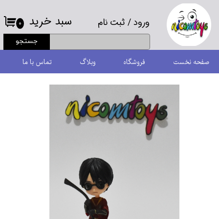
سبد خرید
ورود
/
ثبت نام
حساب کاربری من
۰
جستجو
تغییر گذر واژه
صفحه نخست
فروشگاه
وبلاگ
تماس با ما
سفارشات
خروج از حساب کاربری