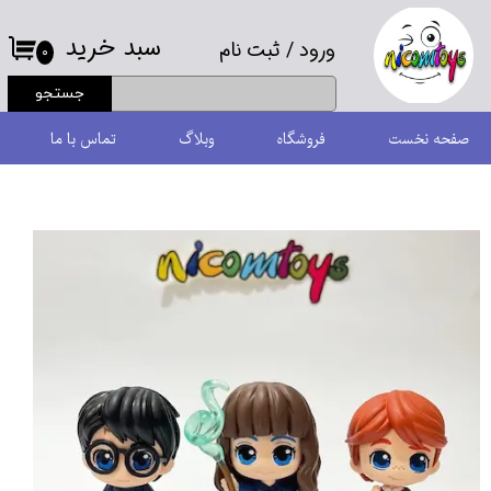
سبد خرید
ورود
/
ثبت نام
حساب کاربری من
۰
جستجو
تغییر گذر واژه
صفحه نخست
فروشگاه
وبلاگ
تماس با ما
سفارشات
خروج از حساب کاربری