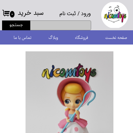
سبد خرید
ورود
/
ثبت نام
حساب کاربری من
۰
جستجو
تغییر گذر واژه
صفحه نخست
فروشگاه
وبلاگ
تماس با ما
سفارشات
خروج از حساب کاربری