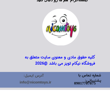
کلیه حقوق مادی و معنوی سایت متعلق به
فروشگاه نیکام تویز می باشد @2026
شماره تماس با
آدرس ایمیل:
پشتیبانی:
info@nicomtoys.ir
09017707875