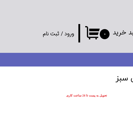
د خرید
ورود
/
ثبت نام
۰
حساب کاربری
من
تغییر گذر واژه
س سبز
سفارشات
تحویل به پست تا 24 ساعت کاری
خروج از
حساب کاربری