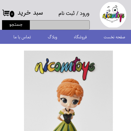
سبد خرید
ورود
/
ثبت نام
حساب کاربری من
۰
جستجو
تغییر گذر واژه
صفحه نخست
فروشگاه
وبلاگ
تماس با ما
سفارشات
خروج از حساب کاربری