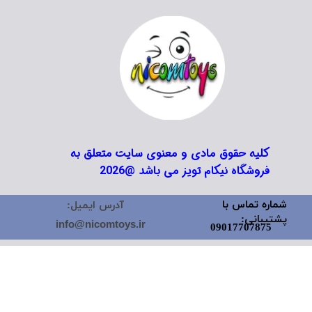
کلیه حقوق مادی و معنوی سایت متعلق به
فروشگاه نیکام تویز می باشد @2026
شماره تماس با
آدرس ایمیل:
پشتیبانی:
info@nicomtoys.ir
09017707875