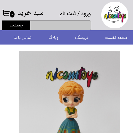
سبد خرید
ورود
/
ثبت نام
حساب کاربری من
۰
جستجو
تغییر گذر واژه
صفحه نخست
فروشگاه
وبلاگ
تماس با ما
سفارشات
خروج از حساب کاربری