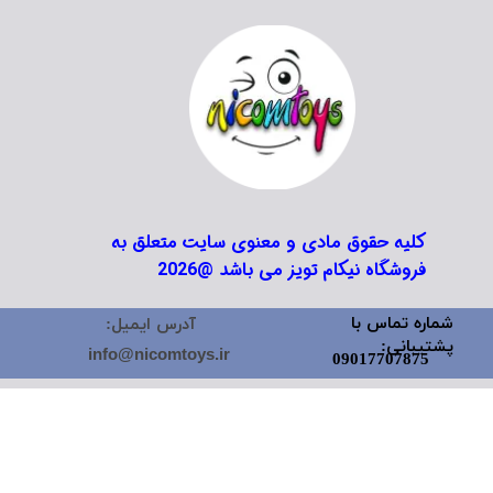
کلیه حقوق مادی و معنوی سایت متعلق به
فروشگاه نیکام تویز می باشد @2026
شماره تماس با
آدرس ایمیل:
پشتیبانی:
info@nicomtoys.ir
09017707875