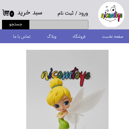
سبد خرید
ورود
/
ثبت نام
حساب کاربری من
۰
جستجو
تغییر گذر واژه
صفحه نخست
فروشگاه
وبلاگ
تماس با ما
سفارشات
خروج از حساب کاربری