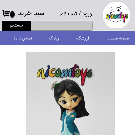
سبد خرید
ورود
/
ثبت نام
حساب کاربری من
۰
جستجو
تغییر گذر واژه
صفحه نخست
فروشگاه
وبلاگ
تماس با ما
سفارشات
خروج از حساب کاربری