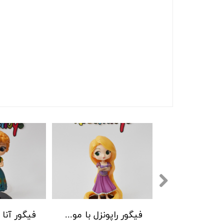
فیگور راپونزل با موهای بسته
فیگور راپونزل با موهای باز