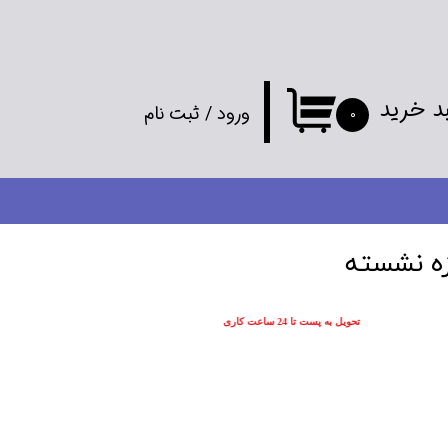
د خرید
ورود
/
ثبت نام
۰
حساب کاربری
من
تغییر گذر واژه
زه نشسته
سفارشات
تحویل به پست تا 24 ساعت کاری
خروج از
حساب کاربری