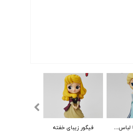
فیگور السا با لباس آبی
فیگور زیبای خفته