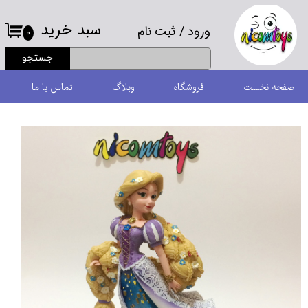
سبد خرید
ورود
/
ثبت نام
حساب کاربری من
۰
جستجو
تغییر گذر واژه
صفحه نخست
فروشگاه
وبلاگ
تماس با ما
سفارشات
خروج از حساب کاربری