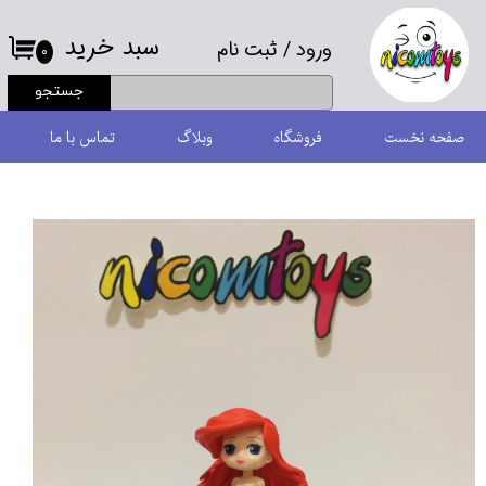
سبد خرید
ورود
/
ثبت نام
حساب کاربری من
۰
جستجو
تغییر گذر واژه
صفحه نخست
فروشگاه
وبلاگ
تماس با ما
سفارشات
خروج از حساب کاربری